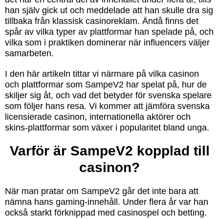
han själv gick ut och meddelade att han skulle dra sig
tillbaka från klassisk casinoreklam. Ändå finns det
spår av vilka typer av plattformar han spelade på, och
vilka som i praktiken dominerar när influencers väljer
samarbeten.
I den här artikeln tittar vi närmare på vilka casinon
och plattformar som SampeV2 har spelat på, hur de
skiljer sig åt, och vad det betyder för svenska spelare
som följer hans resa. Vi kommer att jämföra svenska
licensierade casinon, internationella aktörer och
skins-plattformar som växer i popularitet bland unga.
Varför är SampeV2 kopplad till
casinon?
När man pratar om SampeV2 går det inte bara att
nämna hans gaming-innehåll. Under flera år var han
också starkt förknippad med casinospel och betting.