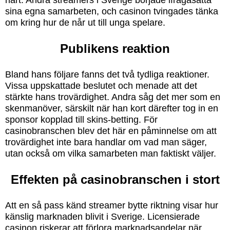
hårt. Andra streamers i Sverige började ifrågasätta
sina egna samarbeten, och casinon tvingades tänka
om kring hur de når ut till unga spelare.
Publikens reaktion
Bland hans följare fanns det två tydliga reaktioner.
Vissa uppskattade beslutet och menade att det
stärkte hans trovärdighet. Andra såg det mer som en
skenmanöver, särskilt när han kort därefter tog in en
sponsor kopplad till skins-betting. För
casinobranschen blev det här en påminnelse om att
trovärdighet inte bara handlar om vad man säger,
utan också om vilka samarbeten man faktiskt väljer.
Effekten på casinobranschen i stort
Att en så pass känd streamer bytte riktning visar hur
känslig marknaden blivit i Sverige. Licensierade
casinon riskerar att förlora marknadsandelar när