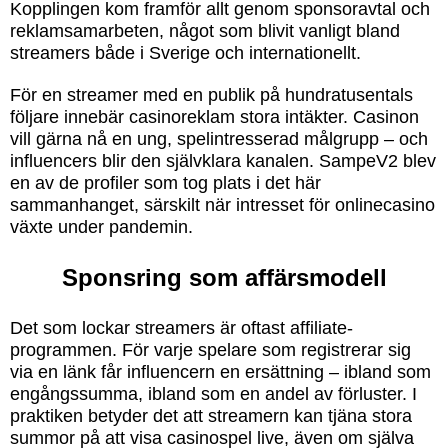
Kopplingen kom framför allt genom sponsoravtal och
reklamsamarbeten, något som blivit vanligt bland
streamers både i Sverige och internationellt.
För en streamer med en publik på hundratusentals
följare innebär casinoreklam stora intäkter. Casinon
vill gärna nå en ung, spelintresserad målgrupp – och
influencers blir den självklara kanalen. SampeV2 blev
en av de profiler som tog plats i det här
sammanhanget, särskilt när intresset för onlinecasino
växte under pandemin.
Sponsring som affärsmodell
Det som lockar streamers är oftast affiliate-
programmen. För varje spelare som registrerar sig
via en länk får influencern en ersättning – ibland som
engångssumma, ibland som en andel av förluster. I
praktiken betyder det att streamern kan tjäna stora
summor på att visa casinospel live, även om själva