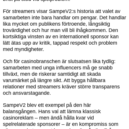
För streamers visar SampeV2:s historia att valet av
samarbeten inte bara handlar om pengar. Det handlar
lika mycket om publikens förtroende, långsiktig
trovärdighet och hur man vill bli ihågkommen. Den
kortsiktiga vinsten av en internationell sponsor kan
lätt ätas upp av kritik, tappad respekt och problem
med myndigheter.
Och för casinobranschen är slutsatsen lika tydlig:
samarbeten med unga influencers må ge snabb
tillväxt, men de riskerar samtidigt att skada
varumärket på längre sikt. Att bygga hållbara
relationer med streamers kräver större transparens
och ansvarstagande.
SampeV2 blev ett exempel på den här
balansgången. Hans val att lämna klassisk
casinoreklam – men ändå hålla kvar vid
spelrelaterade sponsorer – är en kompromiss som