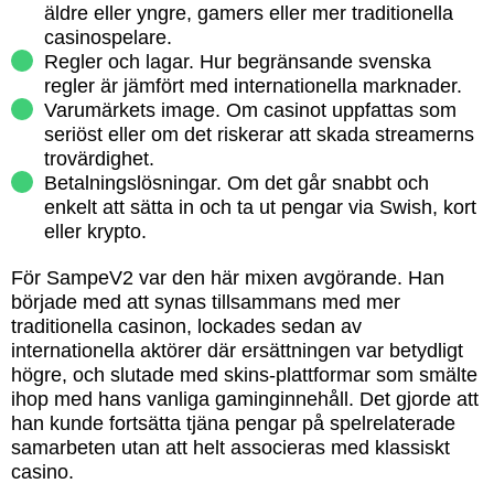
äldre eller yngre, gamers eller mer traditionella
casinospelare.
Regler och lagar. Hur begränsande svenska
regler är jämfört med internationella marknader.
Varumärkets image. Om casinot uppfattas som
seriöst eller om det riskerar att skada streamerns
trovärdighet.
Betalningslösningar. Om det går snabbt och
enkelt att sätta in och ta ut pengar via Swish, kort
eller krypto.
För SampeV2 var den här mixen avgörande. Han
började med att synas tillsammans med mer
traditionella casinon, lockades sedan av
internationella aktörer där ersättningen var betydligt
högre, och slutade med skins-plattformar som smälte
ihop med hans vanliga gaminginnehåll. Det gjorde att
han kunde fortsätta tjäna pengar på spelrelaterade
samarbeten utan att helt associeras med klassiskt
casino.