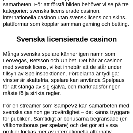
samarbeten. För att förstå bilden behöver vi se på tre
kategorier: svenska licensierade casinon,
internationella casinon utan svensk licens och skins-
plattformar som kopplar samman gaming och betting.
Svenska licensierade casinon
Många svenska spelare känner igen namn som
LeoVegas, Betsson och Unibet. Det här är casinon
med svensk licens, vilket innebär att de står under
tillsyn av Spelinspektionen. Fördelarna är tydliga:
vinster är skattefria, spelare kan använda Spelpaus
för att stänga av sig själva, och marknadsföringen
måste följa strikta regler.
För en streamer som SampeV2 kan samarbeten med
svenska casinon ge trovärdighet – det känns tryggare
för publiken. Samtidigt är bonusarna begränsade (en
välkomstbonus per spelare) och det gör att vissa
profiler lockas mer av internationella alternativ.