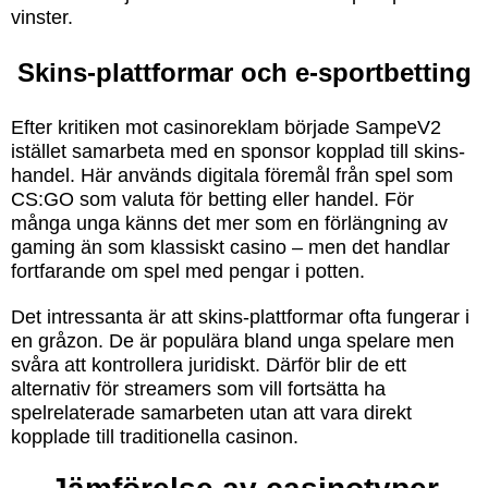
vinster.
Skins-plattformar och e-sportbetting
Efter kritiken mot casinoreklam började SampeV2
istället samarbeta med en sponsor kopplad till skins-
handel. Här används digitala föremål från spel som
CS:GO som valuta för betting eller handel. För
många unga känns det mer som en förlängning av
gaming än som klassiskt casino – men det handlar
fortfarande om spel med pengar i potten.
Det intressanta är att skins-plattformar ofta fungerar i
en gråzon. De är populära bland unga spelare men
svåra att kontrollera juridiskt. Därför blir de ett
alternativ för streamers som vill fortsätta ha
spelrelaterade samarbeten utan att vara direkt
kopplade till traditionella casinon.