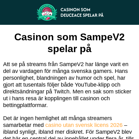
Casinon som SampeV2
spelar på
Att se på streams från SampeV2 har länge varit en
del av vardagen för många svenska gamers. Hans
personlighet, blandningen av humor och spel, har
gjort att tusentals följer både YouTube-klipp och
direktsändningar på Twitch. Men en sak som sticker
ut i hans resa är kopplingen till casinon och
bettingplattformar.
Det är ingen hemlighet att många streamers
samarbetar med
casino utan svensk licens 2026
–
ibland synligt, ibland mer diskret. För SampeV2 blev
det här en central del av innehållet under flera år, tills